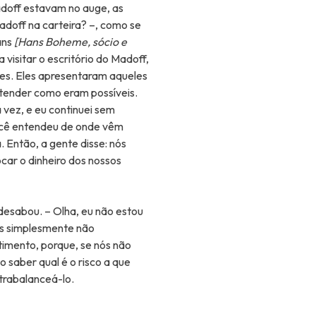
adoff estavam no auge, as
doff na carteira? –, como se
ans
[Hans Boheme, sócio e
a visitar o escritório do Madoff,
ntes. Eles apresentaram aqueles
ntender como eram possíveis.
vez, e eu continuei sem
Você entendeu de onde vêm
. Então, a gente disse: nós
ar o dinheiro dos nossos
desabou. – Olha, eu não estou
ós simplesmente não
timento, porque, se nós não
 saber qual é o risco a que
trabalanceá-lo.