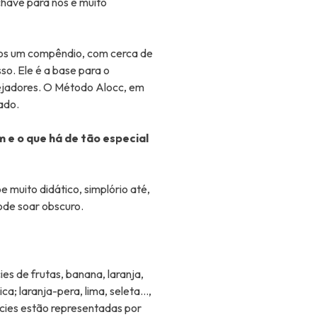
have para nós e muito
mos um compêndio, com cerca de
so. Ele é a base para o
nejadores. O Método Alocc, em
eado.
 e o que há de tão especial
 muito didático, simplório até,
pode soar obscuro.
ies de frutas, banana, laranja,
a; laranja-pera, lima, seleta…,
écies estão representadas por