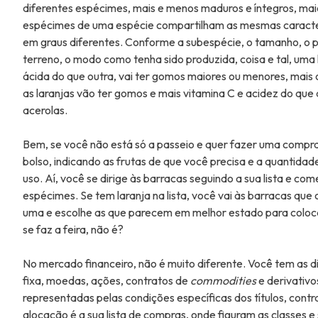
diferentes espécimes, mais e menos maduros e íntegros, ma
espécimes de uma espécie compartilham as mesmas caracte
em graus diferentes. Conforme a subespécie, o tamanho, o p
terreno, o modo como tenha sido produzida, coisa e tal, uma 
ácida do que outra, vai ter gomos maiores ou menores, mais
as laranjas vão ter gomos e mais vitamina C e acidez do qu
acerolas.
Bem, se você não está só a passeio e quer fazer uma compra e
bolso, indicando as frutas de que você precisa e a quantida
uso. Aí, você se dirige às barracas seguindo a sua lista e co
espécimes. Se tem laranja na lista, você vai às barracas que
uma e escolhe as que parecem em melhor estado para colocar
se faz a feira, não é?
No mercado financeiro, não é muito diferente. Você tem as di
fixa, moedas, ações, contratos de
commodities
e derivativo
representadas pelas condições específicas dos títulos, contr
alocação é a sua lista de compras, onde figuram as classes e