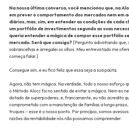
Na nossa última conversa, você mencionou que, na Al
em prever o comportamento dos mercados nem em 
diários, mas, sim, em entender as condições de cada c
um portfólio de investimentos segundo as suas necess
queria entender a mágica de compor esse portfólio s
mercado. Será que consigo?
[Pergunto adivinhando que, s
sobrancelhas e arregalei os olhos. Meu entrevistado me ofe
começa falar.]
Consegue sim, e eu fico feliz que essa seja a sua pauta.
Agora, não tem mágica. Na verdade, todo o nosso esforço 
o Método Alocc foi no sentido de evitar a mágica. Nem eu n
dotado de superpoderes, e, francamente, eu não acredito q
comprometido com a manutenção de famílias a longo prazo
truques – esse é o nosso ponto. Por princípio, somos avessos
razões da rentabilidade nós não possamos compreender.