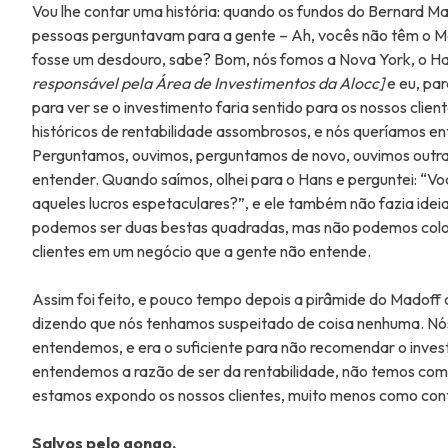
Vou lhe contar uma história: quando os fundos do Bernard M
pessoas perguntavam para a gente – Ah, vocês não têm o Ma
fosse um desdouro, sabe? Bom, nós fomos a Nova York, o H
responsável pela Área de Investimentos da Alocc]
e eu, par
para ver se o investimento faria sentido para os nossos clie
históricos de rentabilidade assombrosos, e nós queríamos e
Perguntamos, ouvimos, perguntamos de novo, ouvimos outra 
entender. Quando saímos, olhei para o Hans e perguntei: “
aqueles lucros espetaculares?”, e ele também não fazia ideia
podemos ser duas bestas quadradas, mas não podemos coloc
clientes em um negócio que a gente não entende.
Assim foi feito, e pouco tempo depois a pirâmide do Madoff 
dizendo que nós tenhamos suspeitado de coisa nenhuma. N
entendemos, e era o suficiente para não recomendar o inves
entendemos a razão de ser da rentabilidade, não temos como
estamos expondo os nossos clientes, muito menos como con
Salvos pelo gongo.