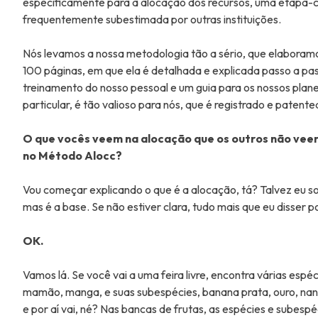
especificamente para a alocação dos recursos, uma etapa-c
frequentemente subestimada por outras instituições.
Nós levamos a nossa metodologia tão a sério, que elabora
100 páginas, em que ela é detalhada e explicada passo a pas
treinamento do nosso pessoal e um guia para os nossos pla
particular, é tão valioso para nós, que é registrado e patent
O que vocês veem na alocação que os outros não veem
no Método Alocc?
Vou começar explicando o que é a alocação, tá? Talvez eu soe
mas é a base. Se não estiver clara, tudo mais que eu disser 
OK.
Vamos lá. Se você vai a uma feira livre, encontra várias espéc
mamão, manga, e suas subespécies, banana prata, ouro, nanic
e por aí vai, né? Nas bancas de frutas, as espécies e subesp