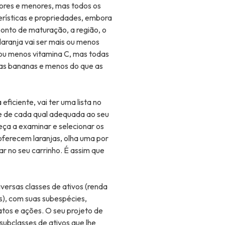
iores e menores, mas todos os
rísticas e propriedades, embora
onto de maturação, a região, o
laranja vai ser mais ou menos
 ou menos vitamina C, mas todas
e as bananas e menos do que as
ficiente, vai ter uma lista no
de de cada qual adequada ao seu
meça a examinar e selecionar os
 oferecem laranjas, olha uma por
 no seu carrinho. É assim que
versas classes de ativos (renda
s), com suas subespécies,
atos e ações. O seu projeto de
 subclasses de ativos que lhe