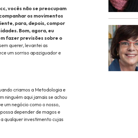
occ, vocês não se preocupam
acompanhar os movimentos
liente, para, depois, compor
idades. Bom, agora, eu
em fazer previsões sobre o
em querer, levantei as
rece um sorriso apaziguador e
quando criamos a Metodologia e
em ninguém aqui jamais se achou
ue um negócio como o nosso,
, possa depender de magos e
 a qualquer investimento cujas