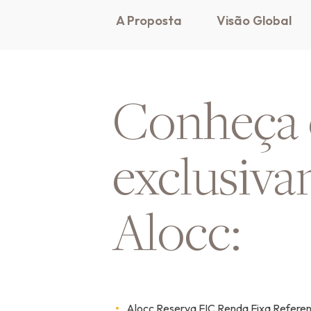
A Proposta
Visão Global
Conheça 
exclusiva
Alocc:
Alocc Reserva FIC Renda Fixa Referen