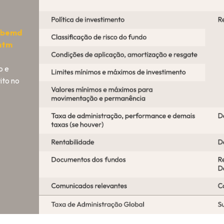
/bemd
htm
o e
ito no