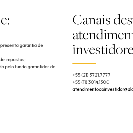
e:
Canais des
atendimen
investidore
epresenta garantia de
 de impostos;
do pelo fundo garantidor de
+55 (21) 3721.7777
+55 (11) 3014.1300
atendimentoaoinvestidor@al