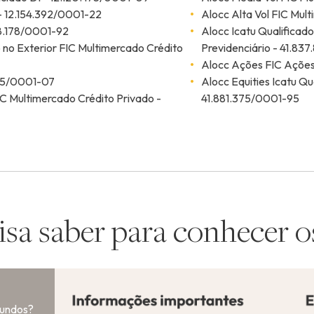
 - 12.154.392/0001-22
Alocc Alta Vol FIC Mul
98.178/0001-92
Alocc Icatu Qualificad
 no Exterior FIC Multimercado Crédito
Previdenciário - 41.83
Alocc Ações FIC Ações
675/0001-07
Alocc Equities Icatu Qu
IC Multimercado Crédito Privado -
41.881.375/0001-95
isa saber para conhecer o
fundos?