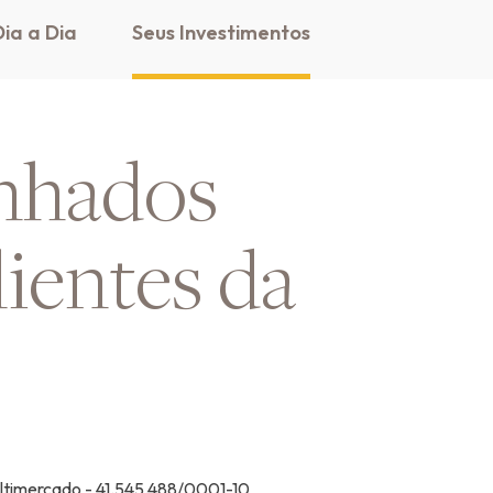
ia a Dia
Seus Investimentos
nhados
lientes da
ltimercado - 41.545.488/0001-10