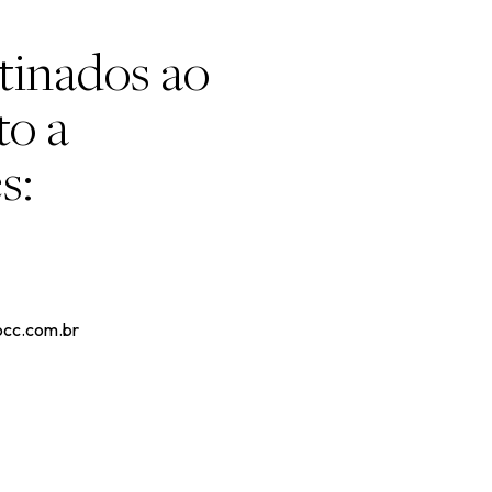
tinados ao
to a
s:
occ.com.br