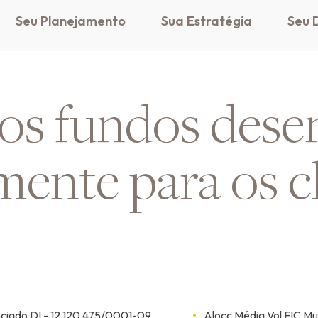
Seu Planejamento
Sua Estratégia
Seu D
os fundos dese
mente para os c
ciado DI - 12.120.475/0001-09
Alocc Média Vol FIC Mu