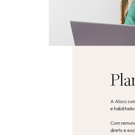
Pla
A Alocc con
e habilitad
Com remuner
direto e ex