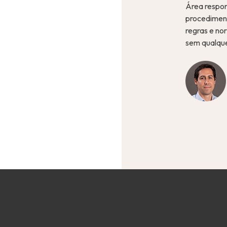
Área respon
procediment
regras e no
sem qualque