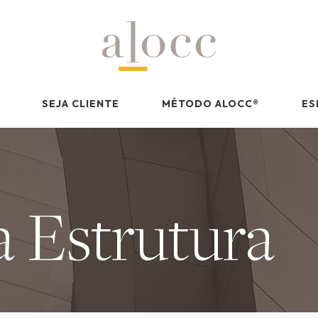
SEJA CLIENTE
MÉTODO ALOCC
®
ES
 Estrutura