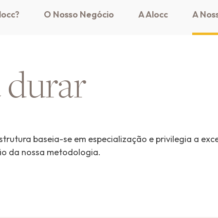
locc?
O Nosso Negócio
A Alocc
A Nos
a durar
trutura baseia-se em especialização e privilegia a exc
ão da nossa metodologia.