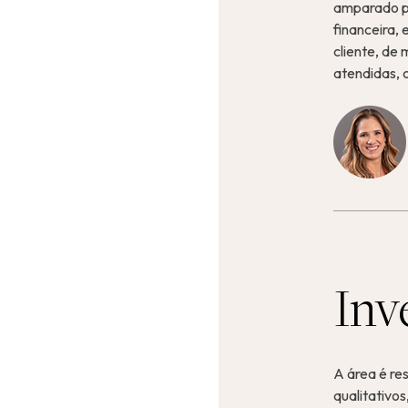
amparado po
financeira,
cliente, de
atendidas, 
Inv
A área é re
qualitativos