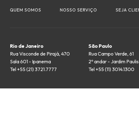
QUEM SOMOS
NOSSO SERVIÇO
SEJA CLI
Rio de Janeiro
São Paulo
Rua Visconde de Pirajá, 470
Rua Campo Verde, 61
Sala 601 - Ipanema
2º andar - Jardim Pauli
Tel +55 (21) 3721.7777
Tel +55 (11) 3014.1300
Termos e Responsabilidades
|
Área Restrita