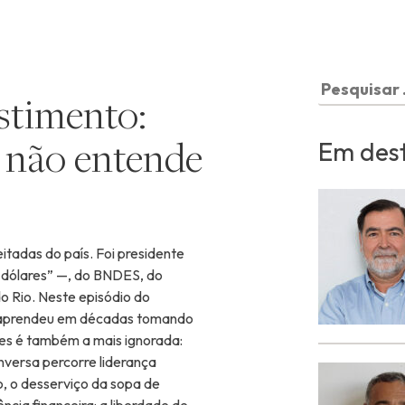
Pesquisar
stimento:
por:
ê não entende
Em des
itadas do país. Foi presidente
 dólares” —, do BNDES, do
o Rio. Neste episódio do
e aprendeu em décadas tomando
les é também a mais ignorada:
nversa percorre liderança
o, o desserviço da sopa de