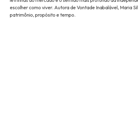
letrinhas do mercado e o sentido mais profundo da independên
escolher como viver. Autora de Vontade Inabalável, Maria Si
patrimônio, propósito e tempo.
Navegação
de
Post