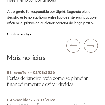
investimento comporta riscos?
A pergunta foi respondida por Sigrid. Segundo ela, o
desafio está no equilíbrio entre liquidez, diversificação e
eficiência, pilares de qualquer carteira de longo prazo.
Confira o artigo
.
Navegação
Anterior:
de
Mais notícias
Post
BB InvesTalk - 03/08/2026
Férias de janeiro: veja como se planejar
financeiramente e evitar dívidas
E-Investidor - 27/07/2026