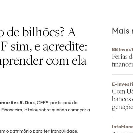
o de bilhões? A
Mais 
 sim, e acredite:
BB Inves
aprender com ela
Férias d
financei
E-Invest
Com US$
bancos 
uimarães R. Dias
, CFP®, participou da
geraçõe
a Financeira, e falou sobre quando começar a
InfoMone
m o patrimônio para ter tranquilidade,