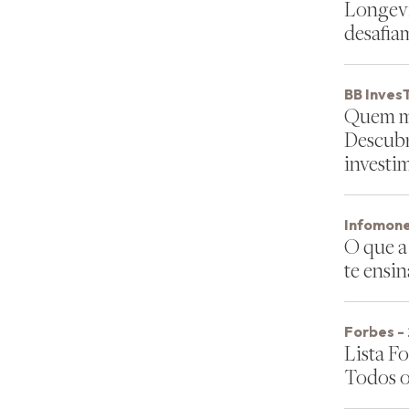
Longevi
desafia
BB InvesT
Quem ma
Descubr
investi
Infomone
O que a
te ensi
Forbes -
Lista F
Todos 