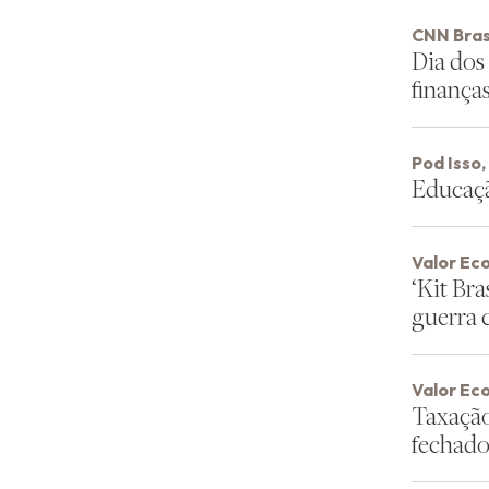
CNN Bras
Dia dos
finança
Pod Isso
Educaçã
Valor Ec
‘Kit Bra
guerra 
Valor Ec
Taxação
fechado