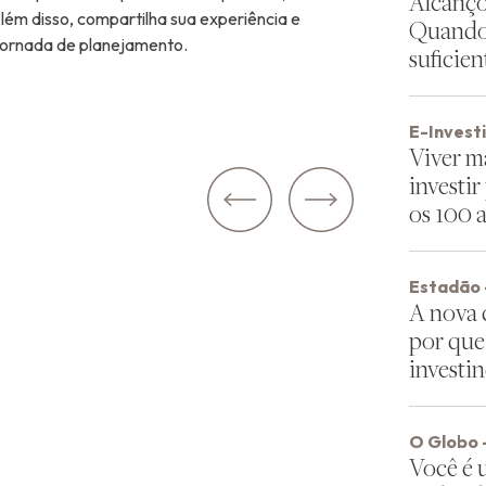
Alcanço
ém disso, compartilha sua experiência e
Quando 
 jornada de planejamento.
suficien
E-Invest
Viver ma
investir
os 100 
Anterior:
Estadão 
A nova c
por que 
investi
O Globo 
Você é 