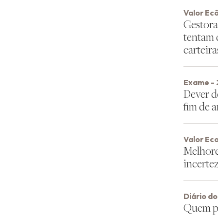
Valor Ec
Gestora
tentam 
carteira
Exame - 
Dever d
fim de 
Valor Ec
Melhore
incerte
Diário d
Quem pr