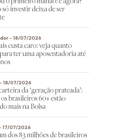
u o primeiro milhão: e agora?
só investir deixa de ser
te
idor - 18/07/2026
is custa caro: veja quanto
 para ter uma aposentadoria até
anos
- 18/07/2026
arteira da ‘geração prateada’:
os brasileiros 60+ estão
ndo mais na Bolsa
- 17/07/2026
um dos 83 milhões de brasileiros