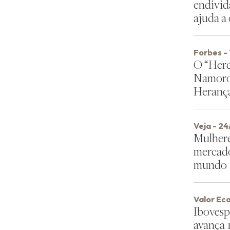
endivi
ajuda a
Forbes -
O “Herd
Namoro
Heranç
Veja - 2
Mulhere
mercado
mundo
Valor Ec
Ibovesp
avança 