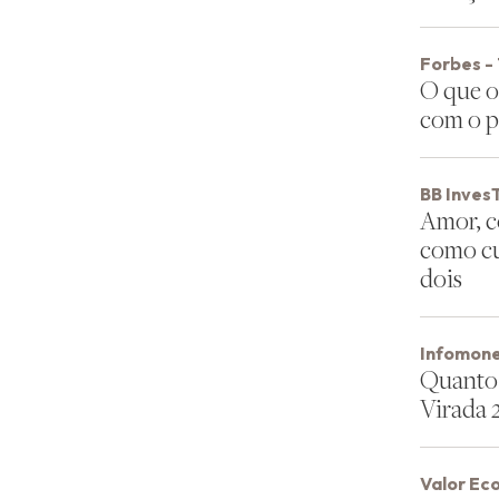
Forbes -
O que o
com o p
BB InvesT
Amor, c
como cui
dois
Infomone
Quanto 
Virada 
Valor Ec