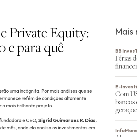
e Private Equity:
Mais 
 e para quê
BB Inves
Férias d
financei
E-Invest
erão uma incógnita. Por mais análises que se
Com US$
permanece refém de condições altamente
bancos 
 o mais brilhante projeto.
geraçõe
a-fundadora e CEO,
Sigrid Guimaraes R. Dias,
te mês, onde ela analisa os investimentos em
InfoMone
.