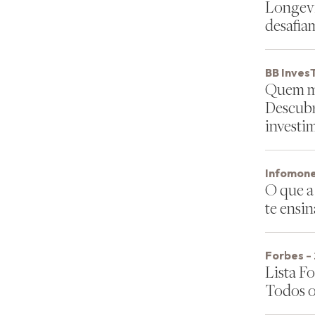
Longevi
desafia
BB InvesT
Quem ma
Descubr
investi
Infomone
O que a
te ensi
Forbes -
Lista F
Todos 