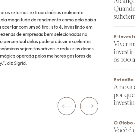
Alcanço
Quando 
ro: os retornos extraordinários realmente
suficien
 pela magnitude do rendimento como pela baixa
acertar com um só tiro; isto é, investindo em
 dezenas de empresas bem selecionadas no
E-Invest
o percentual delas pode produzir excelentes
Viver ma
nômicas sejam favoráveis e reduzir os danos
investir
a mágica operada pelos melhores gestores de
os 100 
”, diz Sigrid.
.
Estadão 
A nova c
por que 
investi
Anterior:
O Globo 
Você é 