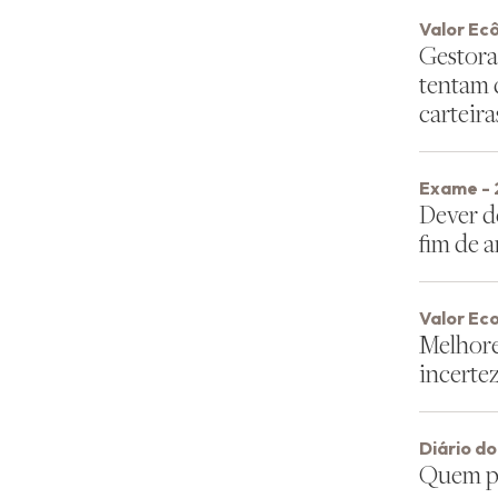
Valor Ec
Gestora
tentam 
carteira
Exame - 
Dever d
fim de 
Valor Ec
Melhore
incerte
Diário d
Quem pr