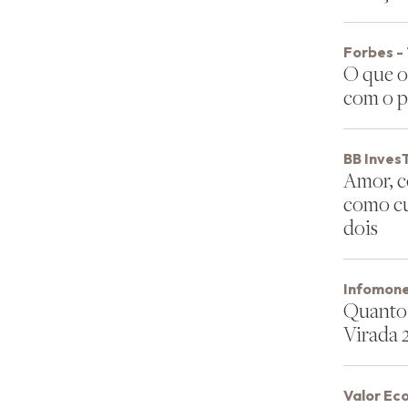
Forbes -
O que o
com o p
BB InvesT
Amor, c
como cui
dois
Infomone
Quanto 
Virada 
Valor Ec