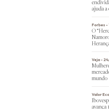
endivi
ajuda a
Forbes -
O “Herd
Namoro
Heranç
Veja - 2
Mulhere
mercado
mundo
Valor Ec
Ibovesp
avança 