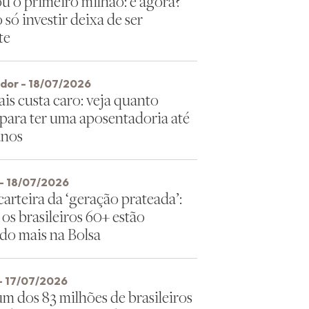
u o primeiro milhão: e agora?
só investir deixa de ser
te
idor - 18/07/2026
is custa caro: veja quanto
 para ter uma aposentadoria até
anos
- 18/07/2026
arteira da ‘geração prateada’:
os brasileiros 60+ estão
ndo mais na Bolsa
- 17/07/2026
um dos 83 milhões de brasileiros