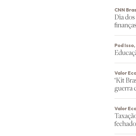
CNN Bras
Dia dos
finança
Pod Isso
Educaçã
Valor Ec
‘Kit Bra
guerra 
Valor Ec
Taxação
fechado